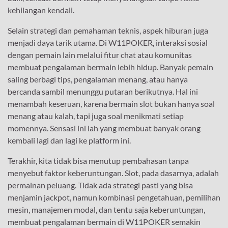
kehilangan kendali.
Selain strategi dan pemahaman teknis, aspek hiburan juga
menjadi daya tarik utama. Di W11POKER, interaksi sosial
dengan pemain lain melalui fitur chat atau komunitas
membuat pengalaman bermain lebih hidup. Banyak pemain
saling berbagi tips, pengalaman menang, atau hanya
bercanda sambil menunggu putaran berikutnya. Hal ini
menambah keseruan, karena bermain slot bukan hanya soal
menang atau kalah, tapi juga soal menikmati setiap
momennya. Sensasi ini lah yang membuat banyak orang
kembali lagi dan lagi ke platform ini.
Terakhir, kita tidak bisa menutup pembahasan tanpa
menyebut faktor keberuntungan. Slot, pada dasarnya, adalah
permainan peluang. Tidak ada strategi pasti yang bisa
menjamin jackpot, namun kombinasi pengetahuan, pemilihan
mesin, manajemen modal, dan tentu saja keberuntungan,
membuat pengalaman bermain di W11POKER semakin