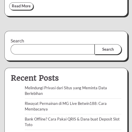
Read More
Search
Search
Recent Posts
Melindungi Privasi dari Situs yang Meminta Data
Berlebihan
Riwayat Permainan di MG Live Betwin188: Cara
Membacanya
Bank Offline? Cara Pakai QRIS & Dana buat Deposit Slot
Toto