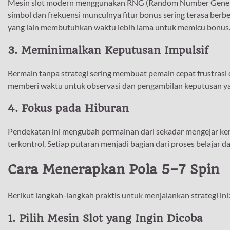
Mesin slot modern menggunakan RNG (Random Number Generator
simbol dan frekuensi munculnya fitur bonus sering terasa ber
yang lain membutuhkan waktu lebih lama untuk memicu bonus
3. Meminimalkan Keputusan Impulsif
Bermain tanpa strategi sering membuat pemain cepat frustrasi
memberi waktu untuk observasi dan pengambilan keputusan yan
4. Fokus pada Hiburan
Pendekatan ini mengubah permainan dari sekadar mengejar ke
terkontrol. Setiap putaran menjadi bagian dari proses belajar 
Cara Menerapkan Pola 5–7 Spin
Berikut langkah-langkah praktis untuk menjalankan strategi ini
1. Pilih Mesin Slot yang Ingin Dicoba