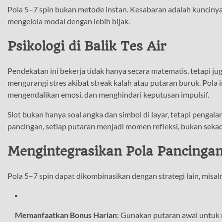
Pola 5–7 spin bukan metode instan. Kesabaran adalah kuncinya
mengelola modal dengan lebih bijak.
Psikologi di Balik Tes Air
Pendekatan ini bekerja tidak hanya secara matematis, tetapi ju
mengurangi stres akibat streak kalah atau putaran buruk. Pol
mengendalikan emosi, dan menghindari keputusan impulsif.
Slot bukan hanya soal angka dan simbol di layar, tetapi pengal
pancingan, setiap putaran menjadi momen refleksi, bukan seka
Mengintegrasikan Pola Pancingan
Pola 5–7 spin dapat dikombinasikan dengan strategi lain, misal
Memanfaatkan Bonus Harian
: Gunakan putaran awal untuk m