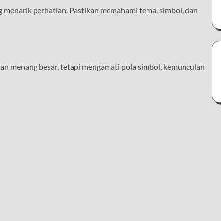
ng menarik perhatian. Pastikan memahami tema, simbol, dan
kan menang besar, tetapi mengamati pola simbol, kemunculan