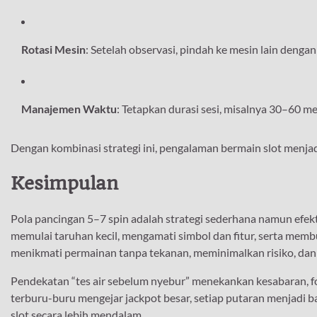
Rotasi Mesin
: Setelah observasi, pindah ke mesin lain denga
Manajemen Waktu
: Tetapkan durasi sesi, misalnya 30–60 me
Dengan kombinasi strategi ini, pengalaman bermain slot menjad
Kesimpulan
Pola pancingan 5–7 spin adalah strategi sederhana namun efekt
memulai taruhan kecil, mengamati simbol dan fitur, serta mem
menikmati permainan tanpa tekanan, meminimalkan risiko, dan
Pendekatan “tes air sebelum nyebur” menekankan kesabaran, f
terburu-buru mengejar jackpot besar, setiap putaran menjadi b
slot secara lebih mendalam.