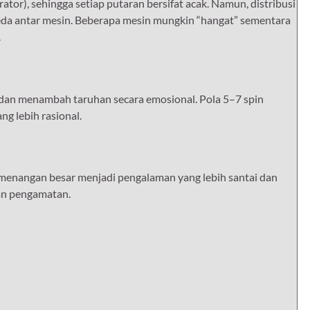
), sehingga setiap putaran bersifat acak. Namun, distribusi
beda antar mesin. Beberapa mesin mungkin “hangat” sementara
.
 dan menambah taruhan secara emosional. Pola 5–7 spin
g lebih rasional.
menangan besar menjadi pengalaman yang lebih santai dan
dan pengamatan.
: