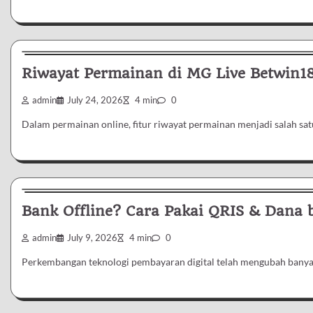
Uncategorized
Riwayat Permainan di MG Live Betwin
admin
July 24, 2026
4 min
0
Dalam permainan online, fitur riwayat permainan menjadi salah s
Uncategorized
Bank Offline? Cara Pakai QRIS & Dana b
admin
July 9, 2026
4 min
0
Perkembangan teknologi pembayaran digital telah mengubah banyak