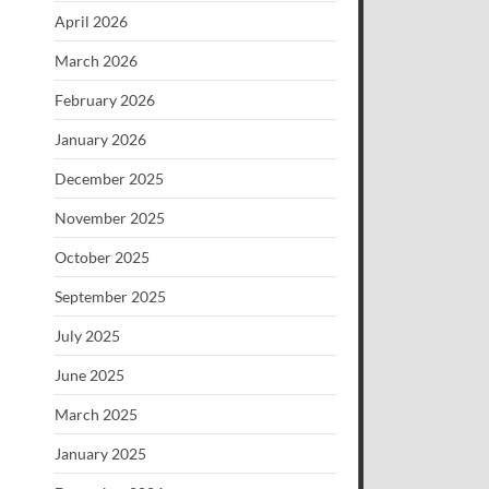
April 2026
March 2026
February 2026
January 2026
December 2025
November 2025
October 2025
September 2025
July 2025
June 2025
March 2025
January 2025