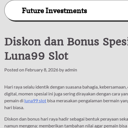
Skip
Future Investments
to
content
Diskon dan Bonus Spesi
Luna99 Slot
Posted on
February 8, 2026
by
admin
Hari raya selalu identik dengan suasana bahagia, kebersamaan,
digital, momen spesial ini juga sering dirayakan dengan cara ya
pemain di
luna99 slot
bisa merasakan pengalaman bermain yang 
hari biasa.
Diskon dan bonus hari raya hadir sebagai bentuk perayaan sek
namun mengena: memberikan tambahan nilai agar pemain bisa m