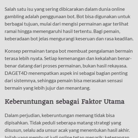
Salah satu isu yang sering dibicarakan dalam dunia online
gambling adalah penggunaan bot. Bot bisa digunakan untuk
berbagai tujuan, mulai dari mengisi permainan agar terlihat
ramai hingga memengaruhi hasil tertentu. Bagi pemain,
keberadaan bot jelas mengurangi keseruan dan rasa keadilan.
Konsep permainan tanpa bot membuat pengalaman bermain
terasa lebih nyata. Setiap kemenangan dan kekalahan benar-
benar datang dari proses permainan, bukan hasil rekayasa.
DAGET4D menempatkan aspek ini sebagai bagian penting
dari sistemnya, sehingga pemain bisa merasakan sensasi
bermain yang lebih jujur dan menantang.
Keberuntungan sebagai Faktor Utama
Dalam perjudian, keberuntungan memang tidak bisa
dipisahkan. Tidak peduli seberapa matang strategi yang
disusun, selalu ada unsur acak yang menentukan hasil akhir.
Inilah yang membuat judi online tetap menarik: ketegangan