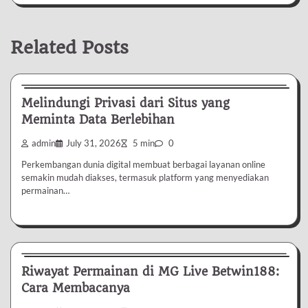
Related Posts
Uncategorized
Melindungi Privasi dari Situs yang
Meminta Data Berlebihan
admin
July 31, 2026
5 min
0
Perkembangan dunia digital membuat berbagai layanan online
semakin mudah diakses, termasuk platform yang menyediakan
permainan…
Uncategorized
Riwayat Permainan di MG Live Betwin188:
Cara Membacanya