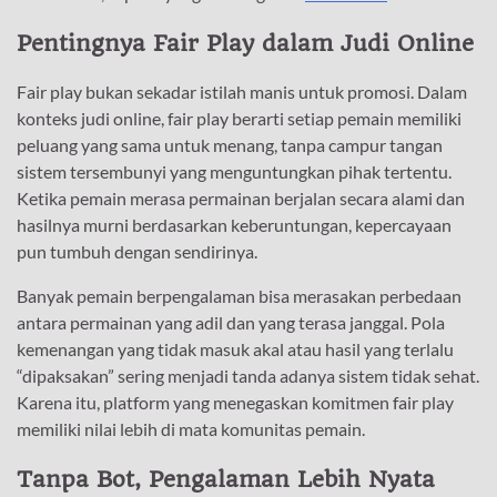
Pentingnya Fair Play dalam Judi Online
Fair play bukan sekadar istilah manis untuk promosi. Dalam
konteks judi online, fair play berarti setiap pemain memiliki
peluang yang sama untuk menang, tanpa campur tangan
sistem tersembunyi yang menguntungkan pihak tertentu.
Ketika pemain merasa permainan berjalan secara alami dan
hasilnya murni berdasarkan keberuntungan, kepercayaan
pun tumbuh dengan sendirinya.
Banyak pemain berpengalaman bisa merasakan perbedaan
antara permainan yang adil dan yang terasa janggal. Pola
kemenangan yang tidak masuk akal atau hasil yang terlalu
“dipaksakan” sering menjadi tanda adanya sistem tidak sehat.
Karena itu, platform yang menegaskan komitmen fair play
memiliki nilai lebih di mata komunitas pemain.
Tanpa Bot, Pengalaman Lebih Nyata