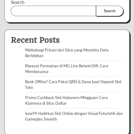
Search
Search
Recent Posts
Melindungi Privasi dari Situs yang Meminta Data
Berlebihan
Riwayat Permainan di MG Live Betwin188: Cara
Membacanya
Bank Offline? Cara Pakai QRIS & Dana buat Deposit Slot
Toto
Promo Cashback Slot Habanero Mingguan: Cara
Klaimnya di Situs Daftar
luna99 Hadirkan Slot Online dengan Visual Futuristik dan
Gameplay Smooth